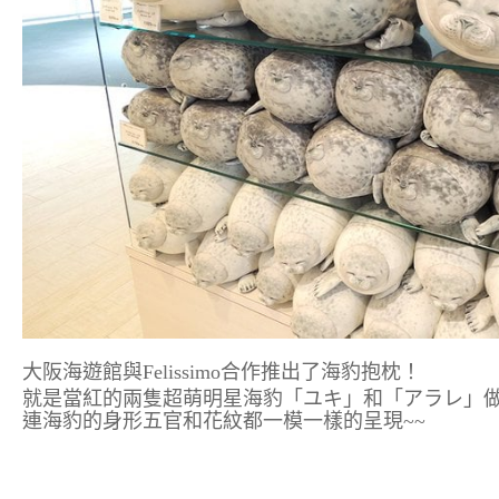
大阪海遊館與Felissimo合作推出了海豹抱枕！
就是當紅的兩隻超萌明星海豹「ユキ」和「アラレ」
連海豹的身形五官和花紋都一模一樣的呈現~~