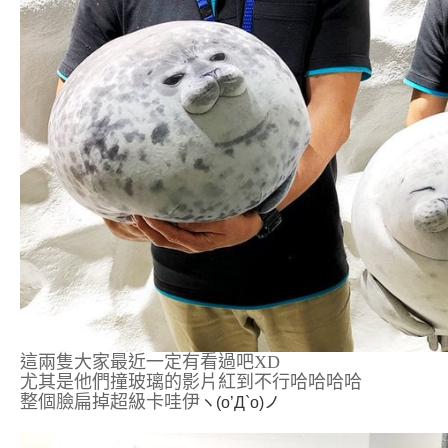
這兩隻大家最近一定有看過吧XD
尤其是他們撞玻璃的影片紅到不行哈哈哈哈
整個臉扁掉超級卡哇伊
ヽ(o’Д`o)ノ