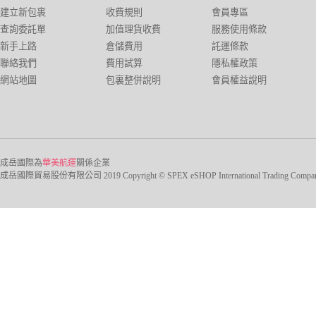
建立新包裹
收費規則
會員專區
查詢委託單
加值理貨收費
服務使用條款
新手上路
倉儲費用
託運條款
聯絡我們
費用試算
隱私權政策
網站地圖
包裏整併說明
會員權益說明
成岳國際為
華美航運
關係企業
成岳國際貿易股份有限公司 2019 Copyright © SPEX eSHOP International Trading Company Ltd