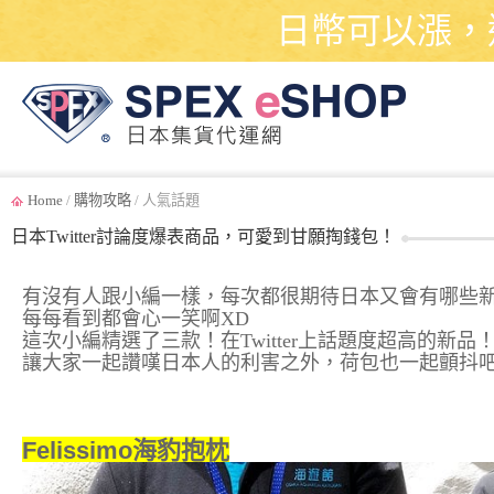
日幣可以漲，
Home
/
購物攻略
/ 人氣話題
日本Twitter討論度爆表商品，可愛到甘願掏錢包！
有沒有人跟小編一樣，每次都很期待日本又會有哪些
每每看到都會心一笑啊XD
這次小編精選了三款！在Twitter上話題度超高的新品
讓大家一起讚嘆日本人的利害之外，荷包也一起顫抖吧
Felissimo海豹抱枕