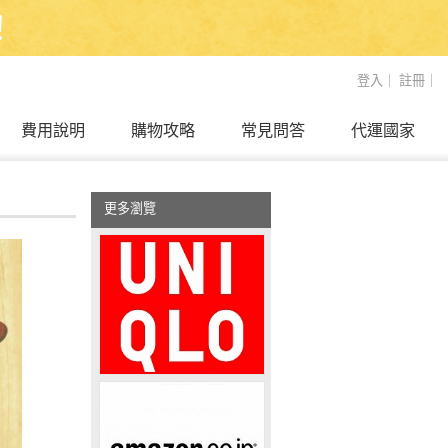
！
登入
｜
註冊
｜
費用說明
購物攻略
常見問答
代運國家
更多瀏覽