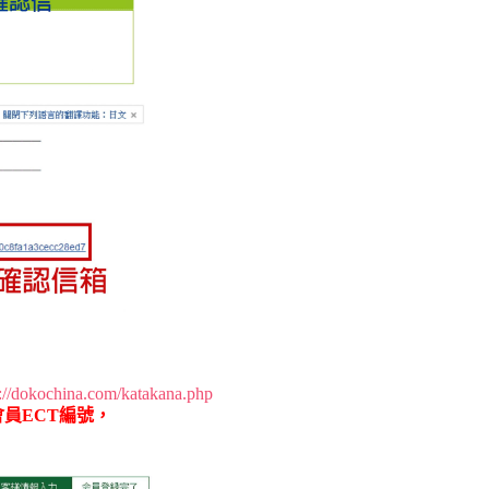
p://dokochina.com/katakana.php
會員ECT編號，