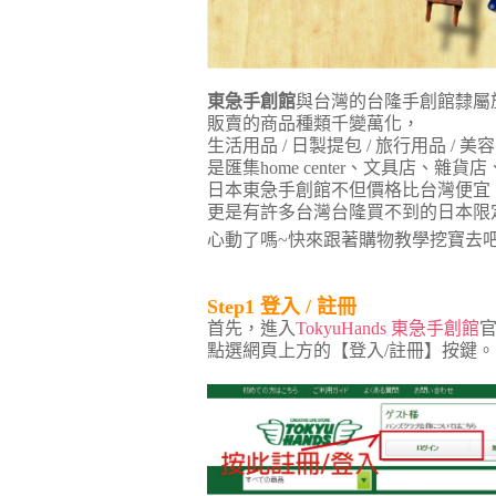
東急手創館
與台灣的台隆手創館隸屬
販賣的商品種類千變萬化，
生活用品 / 日製提包 / 旅行用品 / 
是匯集home center、文具店、雜貨
日本東急手創館不但價格比台灣便宜
更是有許多台灣台隆買不到的日本限
心動了嗎~快來跟著購物教學挖寶去
Step1 登入 / 註冊
首先，進入
TokyuHands 東急手創館
官
點選網頁上方的【登入/註冊】按鍵。