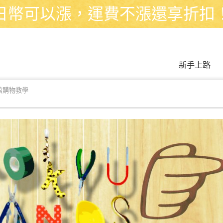
日幣可以漲，運費不漲還享折扣
新手上路
創館購物教學