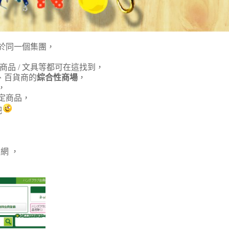
於同一個集團，
美容商品 / 文具等都可在這找到，
店、百貨商的
綜合性商場
，
，
定商品，
吧
網 ，