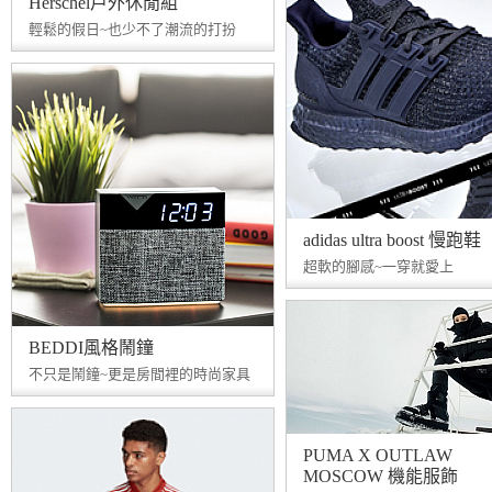
Herschel戶外休閒組
輕鬆的假日~也少不了潮流的打扮
adidas ultra boost 慢跑鞋
超軟的腳感~一穿就愛上
BEDDI風格鬧鐘
不只是鬧鐘~更是房間裡的時尚家具
PUMA X OUTLAW
MOSCOW 機能服飾