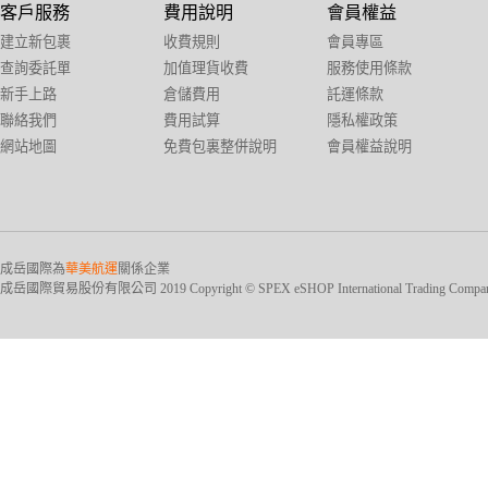
客戶服務
費用說明
會員權益
建立新包裹
收費規則
會員專區
查詢委託單
加值理貨收費
服務使用條款
新手上路
倉儲費用
託運條款
聯絡我們
費用試算
隱私權政策
網站地圖
免費包裏整併說明
會員權益說明
成岳國際為
華美航運
關係企業
成岳國際貿易股份有限公司 2019 Copyright © SPEX eSHOP International Trading Company Ltd