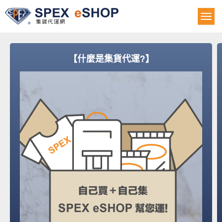
【什麼是集貨代運?】