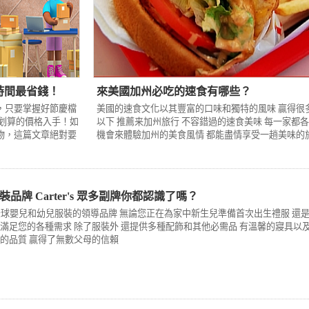
時間最省錢！
來美國加州必吃的速食有哪些？
，只要掌握好節慶檔
美國的速食文化以其豐富的口味和獨特的風味 贏得很
划算的價格入手！如
以下 推薦来加州旅行 不容錯過的速食美味 每一家都各
物，這篇文章絕對要
機會來體驗加州的美食風情 都能盡情享受一趟美味的
品牌 Carter's 眾多副牌你都認識了嗎？
s 作為全球嬰兒和幼兒服裝的領導品牌 無論您正在為家中新生兒準備首次出生禮服 還
能滿足您的各種需求 除了服裝外 還提供多種配飾和其他必需品 有溫馨的寢具以
賴的品質 贏得了無數父母的信賴