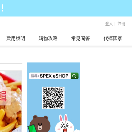
！
登入
｜
註冊
｜
費用說明
購物攻略
常見問答
代運國家