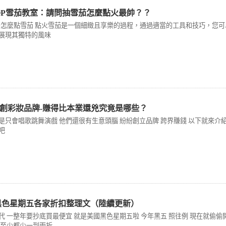
SHOP雪茄教室：請問抽雪茄怎麼點火最帥？？
 #怎麼點雪茄 點火雪茄是一個細緻且享樂的過程，通過適當的工具和技巧，您
展現其獨特的風味
創彩妝品牌-賺得比本業還兇究竟是哪些？
是只會唱歌跳舞演戲 他們還很有生意頭腦 紛紛創立品牌 跨界賺錢 以下就來介
吧
美國黑色星期五各家折扣整理文（陸續更新）
代 一整年要抄底買最便宜 就是美國黑色星期五啦 今年黑五 照往例 現在就偷偷開
 至少都少一到兩折