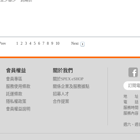
Prev
1
2
3
4
5
6
7
8
9
10
Next
會員權益
關於我們
會員專區
關於SPEX eSHOP
服務使用條款
關係企業及服務據點
託運條款
招募人才
地 址：
隱私權政策
合作提案
電 話：+88
服務時間：週
會員權益說明
服務內容：
週六、週