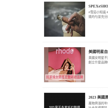
SPEXe
#雪茄小知識
燒均勻並充分
美國明星自
美國女明星不
創立什麼品牌
2023 
萬物齊漲的年
比去年還要猛