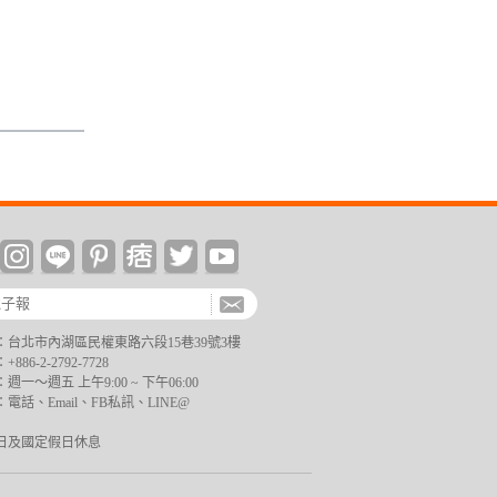
台北市內湖區民權東路六段15巷39號3樓
6-2-2792-7728
一～週五 上午9:00 ~ 下午06:00
電話、Email、FB私訊、LINE@
日及國定假日休息