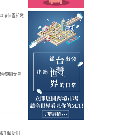
可以確保雪茄燃
紹金頭腦女星
跑 但 折扣