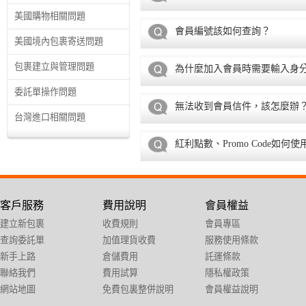
美國購物相關問題
會員編號該如何查詢？
美國境內包裹寄送問題
包裹建立與管理問題
為什麼加入會員時需要輸入身
委託單操作問題
無法收到會員信件，該怎麼辦
台灣進口相關問題
紅利點數、Promo Code如
客戶服務
費用說明
會員權益
建立新包裹
收費規則
會員專區
查詢委託單
加值理貨收費
服務使用條款
新手上路
倉儲費用
託運條款
聯絡我們
費用試算
隱私權政策
網站地圖
免費包裏整併說明
會員權益說明