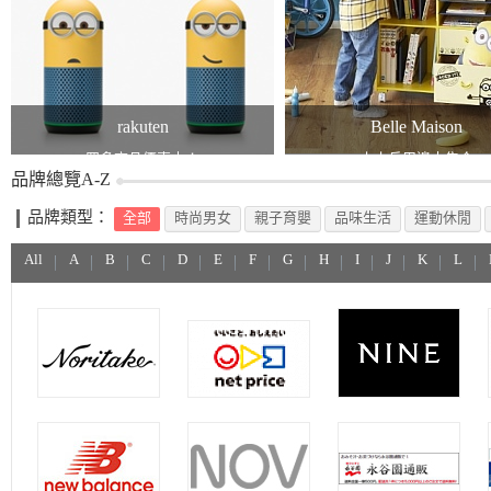
rakuten
Belle Maison
眾多商品優惠中！
小小兵周邊大集合
品牌總覽A-Z
品牌類型：
全部
時尚男女
親子育嬰
品味生活
運動休閒
All
A
B
C
D
E
F
G
H
I
J
K
L