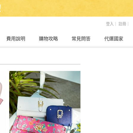
！
登入
｜
註冊
｜
費用說明
購物攻略
常見問答
代運國家