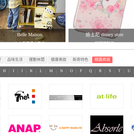
Belle Maison
迪士尼 disney store
小小兵周邊大集合
瑪麗貓新品
嬰
品味生活
運動休閒
健康美妝
新奇特色
精選商城
H
I
J
K
L
M
N
O
P
Q
R
S
T
U