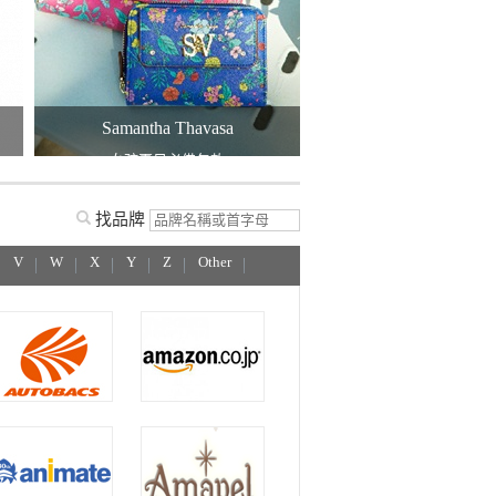
Samantha Thavasa
三麗鷗
女孩夏日必備包款
貓咪系列新品
找品牌
V
W
X
Y
Z
Other