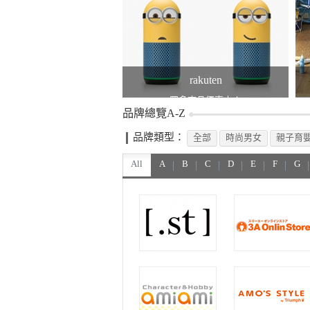
rakuten
眾多商品優惠中！
品牌總覽A-Z
品牌類型：
全部
時尚男女
親子育
All
A
B
C
D
E
F
G