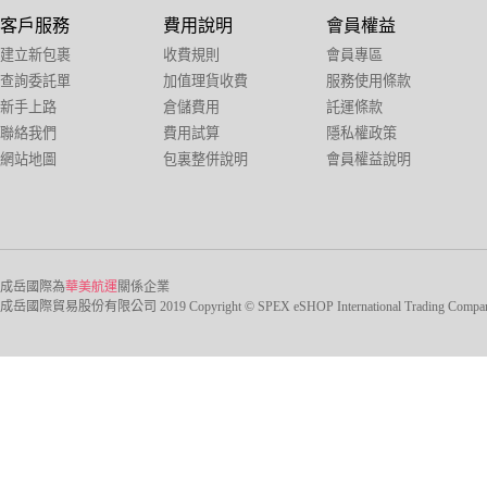
客戶服務
費用說明
會員權益
建立新包裹
收費規則
會員專區
查詢委託單
加值理貨收費
服務使用條款
新手上路
倉儲費用
託運條款
聯絡我們
費用試算
隱私權政策
網站地圖
包裏整併說明
會員權益說明
成岳國際為
華美航運
關係企業
成岳國際貿易股份有限公司 2019 Copyright © SPEX eSHOP International Trading Company Ltd