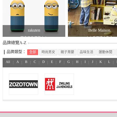
rakuten
Belle Maison
眾多商品優惠中！
小小兵周邊大集合
品牌總覽A-Z
品牌類型：
全部
時尚男女
親子育嬰
品味生活
運動休閒
All
A
B
C
D
E
F
G
H
I
J
K
L