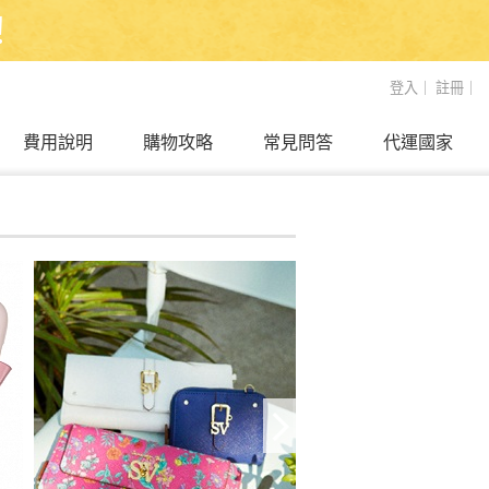
！
登入
｜
註冊
｜
費用說明
購物攻略
常見問答
代運國家