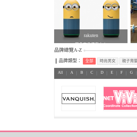
rakuten
眾多商品優惠中！
品牌總覽A-Z
品牌類型：
全部
時尚男女
親子育
All
A
B
C
D
E
F
G