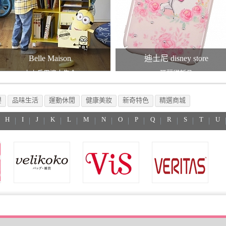
Belle Maison
迪士尼 disney store
小小兵周邊大集合
瑪麗貓新品
嬰
品味生活
運動休閒
健康美妝
新奇特色
精選商城
H
I
J
K
L
M
N
O
P
Q
R
S
T
U