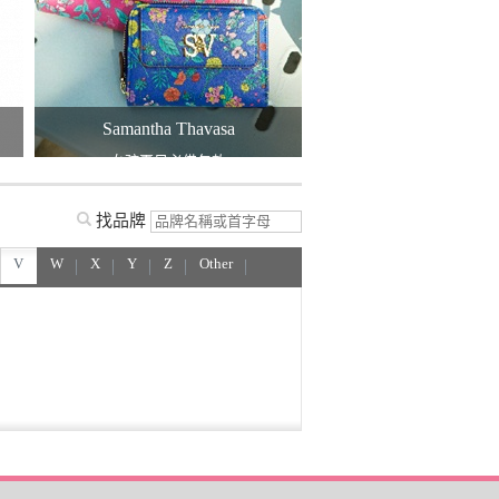
Samantha Thavasa
三麗鷗
女孩夏日必備包款
貓咪系列新品
找品牌
V
W
X
Y
Z
Other