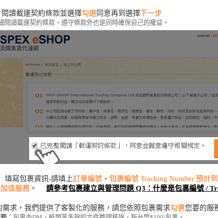
閱讀載運契約條款並選擇
勾選
同意再到選擇
下一步
細閱讀載運契約條款，遵守條款外也是同時確保自己的權益。
填寫包裹資訊-請填上
訂單編號
、
包裹編號 Tracking Number 預
裹加值服務
。
請參考包裹建立與管理問題 Q3：什麼是包裏編號 / Tracki
需求，我們提供了客製化的服務，請您依照包裹需求
勾選
您要的服
服務：
包裹內DM、紙類等多餘的文件整理移除，新台幣$100/包裏。