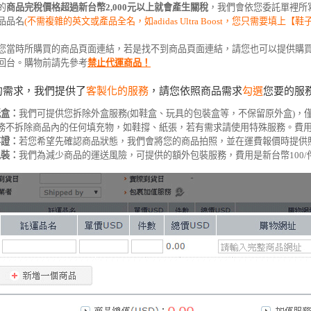
的
商品完稅價格超過新台幣2,000元以上就會產生關稅
，我們會依您委託單裡所
品品名
(不需複雜的英文或產品全名，如adidas Ultra Boost，您只需要填上【鞋
您當時所購買的商品頁面連結，若是找不到商品頁面連結，請您也可以提供購
回台。購物前請先參考
禁止代運商品！
的需求，我們提供了
客製化的服務
，請您依照商品需求
勾選
您要的服
紙盒：
我們可提供您拆除外盒服務(如鞋盒、玩具的包裝盒等，不保留原外盒)，僅運
不拆除商品內的任何填充物，如鞋撐、紙張，若有需求請使用特殊服務。費用是
存證：
若您希望先確認商品狀態，我們會將您的商品拍照，並在運費報價時提供照
包裝：
我們為減少商品的運送風險，可提供的額外包裝服務，費用是新台幣100/