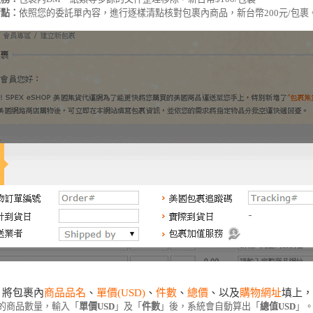
清點：
依照您的委託單內容，進行逐樣清點核對包裹內商品，新台幣200元/包裹
將包裹內
商品品名
、
單價(USD)
、
件數
、
總價
、以及
購物網址
填上，
的商品數量，輸入「
單價USD
」及「
件數
」後，系統會自動算出「
總值USD
」。