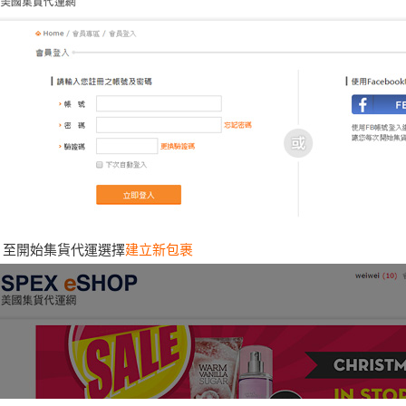
至開始集貨代運選擇
建立新包裹