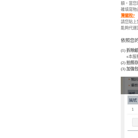
額，當您
確填寫物
灣關稅?
請您貼上
能夠代運
依照您
(1) 拆除
※本服務
(2) 拍照
(3) 加強