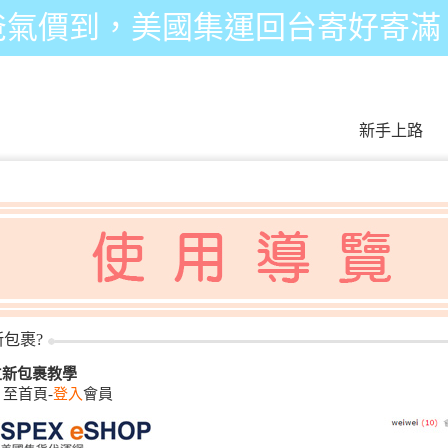
爸氣價到，美國集運回台寄好寄滿
新手上路
包裹?
立新包裹教學
至首頁-
登入
會員