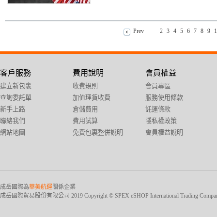
Prev
2
3
4
5
6
7
8
9
1
客戶服務
費用說明
會員權益
建立新包裹
收費規則
會員專區
查詢委託單
加值理貨收費
服務使用條款
新手上路
倉儲費用
託運條款
聯絡我們
費用試算
隱私權政策
網站地圖
免費包裏整併說明
會員權益說明
成岳國際為
華美航運
關係企業
成岳國際貿易股份有限公司 2019 Copyright © SPEX eSHOP International Trading Company Ltd