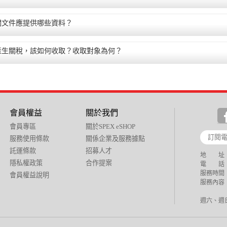
關文件應提供哪些資料？
產生關稅，該如何收取？收取對象為何？
會員權益
關於我們
會員專區
關於SPEX eSHOP
服務使用條款
關係企業及服務據點
託運條款
招募人才
地 址：
隱私權政策
合作提案
電 話：+88
服務時間：週
會員權益說明
服務內容：
週六、週