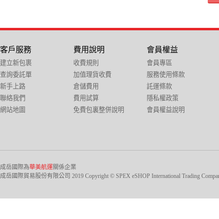
客戶服務
費用說明
會員權益
建立新包裹
收費規則
會員專區
查詢委託單
加值理貨收費
服務使用條款
新手上路
倉儲費用
託運條款
聯絡我們
費用試算
隱私權政策
網站地圖
免費包裏整併說明
會員權益說明
成岳國際為
華美航運
關係企業
成岳國際貿易股份有限公司 2019 Copyright © SPEX eSHOP International Trading Company Ltd