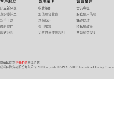
客戶服務
費用說明
會員權益
建立新包裹
收費規則
會員專區
查詢委託單
加值理貨收費
服務使用條款
新手上路
倉儲費用
託運條款
聯絡我們
費用試算
隱私權政策
網站地圖
免費包裏整併說明
會員權益說明
成岳國際為
華美航運
關係企業
成岳國際貿易股份有限公司 2019 Copyright © SPEX eSHOP International Trading Company Ltd