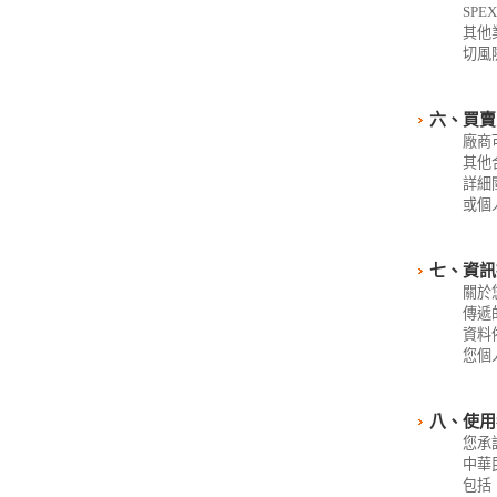
SP
其他
切風
六、買賣
廠商
其他
詳細
或個
七、資訊
關於
傳遞
資料
您個
八、使用
您承
中華
包括