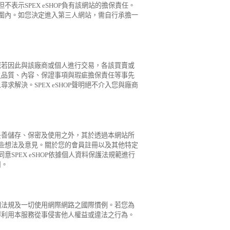
不表示SPEX eSHOP負有該網站的擔保責任。
的範圍內。如您決定進入第三人網站，需自行承擔一
您若因此與該廠商或個人進行交易，各該買賣或
之品質、內容、保證事項與瑕疵擔保責任等事先
解決。SPEX eSHOP聲明絕不介入您與廠商
妥善儲存、保密及使用之外，其於透過本網站所
示這些想法及意見。關於您的會員註冊以及其他特定
意SPEX eSHOP依據個人資料保護法規範進行
用。
關法規及一切使用網際網路之國際慣例。若您為
得利用本服務從事侵害他人權益或違法之行為。