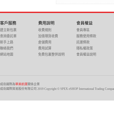
客戶服務
費用說明
會員權益
建立新包裹
收費規則
會員專區
查詢委託單
加值理貨收費
服務使用條款
新手上路
倉儲費用
託運條款
聯絡我們
費用試算
隱私權政策
網站地圖
免費包裏整併說明
會員權益說明
成岳國際為
華美航運
關係企業
成岳國際貿易股份有限公司 2019 Copyright © SPEX eSHOP International Trading Company Ltd