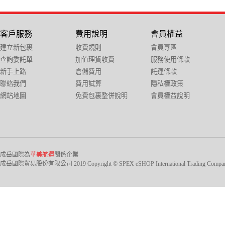
客戶服務
費用說明
會員權益
建立新包裹
收費規則
會員專區
查詢委託單
加值理貨收費
服務使用條款
新手上路
倉儲費用
託運條款
聯絡我們
費用試算
隱私權政策
網站地圖
免費包裏整併說明
會員權益說明
成岳國際為
華美航運
關係企業
成岳國際貿易股份有限公司 2019 Copyright © SPEX eSHOP International Trading Company Ltd