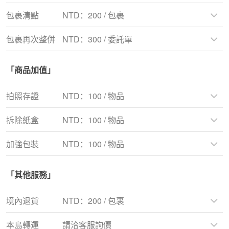
袋。
※本費用將由韓國代收整併時現場實際作業而定。
包裹清點
NTD：200 / 包裹
提供移除包裏內多餘的文件、紙張服務，如DM、
優惠券、購買明細等。
包裹再次整併
NTD：300 / 委託單
提供清點包裹中的商品數量。
※本服務無提供核對商品細節，如款式、尺寸、顏
如委託單已完成首次整併，需新增加值理服務或取
色、圖樣。
「商品加值」
出包裹內欲進行境內轉運、退貨或是拋棄的內容
物。
※如有選擇包裹再次整併服務，運送時間將會增加
拍照存證
NTD：100 / 物品
1-2個工作天。
※如委託單上包裹已產生倉租，仍持續計算倉租費
若希望先確認商品狀態，我們協助將商品拍照，並
拆除紙盒
NTD：100 / 物品
用。
在運費報價時提供照片。
※如商品來貨時為密封包裝如iphone手機，無法協
提供拆除商品外盒服務，如鞋盒等，僅運回商品節
加強包裝
NTD：100 / 物品
助將商品取出後拍照，只能依原包裝拍照後提供照
省運費。
片。
※本服務不拆除商品內的任何填充物，如鞋撐、紙
為降低商品的運送風險，提供加強包裝服務。
張，亦不保留外盒。
「其他服務」
※加強包裝後，包裹體積會隨著尺寸而增加，將依
照包裹實際重量/材積取較大數值計費。
境內退貨
NTD：200 / 包裹
本島轉運
請洽客服詢價