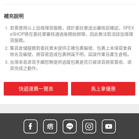
使用此服務需提供台灣網路商店的Return Label退
包裹需轉寄至台灣本島其他地址，我們可為您提供
運單，我們將為您進行包裹的退貨程序作業。
補充說明
台灣本島轉運。
※若包裹已完成整併且其中內容物需使用台灣本島
若需使用以上加值理貨服務，請於委託單送出審核前確認，SPEX
轉運，需另外支付包裹再次整併費。
eSHOP將在委託單審核通過後開始辦理，因此無法取消該加值理
※若為台灣本島以外的地區，需另外報價。
貨服務。
集貨倉儲服務若委託單未提供正確包裹編號、包裹上未填寫會員
姓名及編號，將容易造成包裹辨識不明，延誤作業且產生倉租。
台灣本島退貨手續恕無提供追蹤包裹是否已被退貨商家簽收、退
貨完成之動作。
快遞運費一覽表
馬上拿優惠