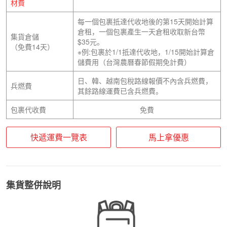
材費
每一個包裹抵達代收地後的第15天開始計算
倉租，一個包裹產生一天倉租收取新台幣
集貨倉儲
$35元。
（免費14天）
※例:包裹於1/1抵達代收地，1/15開始計算倉
儲費用（台灣農曆春節假期免計費）
日、韓、越南包稅路線報價不內含兵燃費，
兵燃費
其餘路線運費已含兵燃費。
包裹代收費
免費
快遞運費一覽表
馬上拿優惠
集貨整併說明