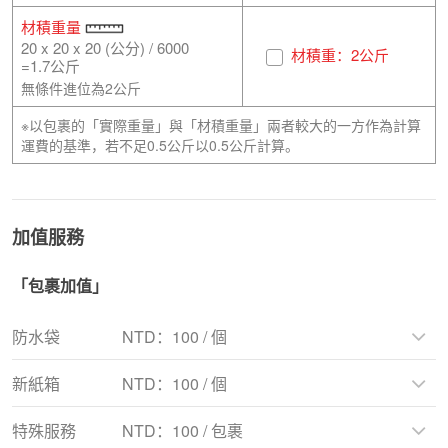
材積重量
20 x 20 x 20 (公分) / 6000
材積重：2公斤
=1.7公斤
無條件進位為2公斤
※以包裹的「實際重量」與「材積重量」兩者較大的一方作為計算
運費的基準，若不足0.5公斤以0.5公斤計算。
加值服務
「包裹加值」
防水袋
NTD：100 / 個
若您的商品不怕擠壓，如衣服、帆布鞋等，我們會
新紙箱
NTD：100 / 個
建議您使用防水袋，來節省運費。
※若您的商品體積超過防水袋大小(長45.72cm×寬
特殊服務
NTD：100 / 包裹
35.56cm)，重量超過2.27公斤，則不可使用防水
包裹整併時使用「全新」紙箱才會另外收取費用。