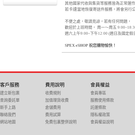
其他國家代收與集貨等服務皆為正常運
若
卡達
當地恢復寄送件服務，將會另行
不便之處，敬請見諒，若有任何問題，
歡迎於上班時間， 周一～周五 9:00~18:3
週六上午9:00~下午12:00 (週日及國定
SPEX eSHOP
祝您購物愉快！
客戶服務
費用說明
會員權益
建立新包裹
收費規則
會員專區
查詢委託單
加值理貨收費
服務使用條款
新手上路
倉儲費用
託運條款
聯絡我們
費用試算
隱私權政策
網站地圖
免費包裏整併說明
會員權益說明