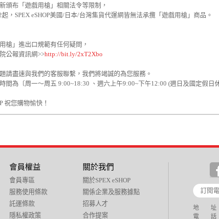
新頒布「遊戲用槍」相關法令等限制，
11/2起，SPEX eSHOP美國/日本/台灣集貨代運網皆無法承攬「遊戲用槍」商品。
用槍」進出口規範有任何疑問，
院公報資訊網>>
http://bit.ly/2xT2Xbo
題請盡速與我們的客服聯繫，我們將竭誠的為您服務。
間為〔周一～周五 9:00~18:30 、週六上午9:00~下午12:00 (週日及國定假日
HOP 祝您購物愉快！
會員權益
關於我們
會員專區
關於SPEX eSHOP
服務使用條款
關係企業及服務據點
託運條款
招募人才
地 址：
隱私權政策
合作提案
電 話：+88