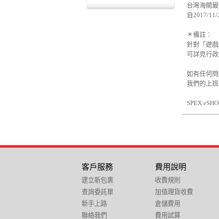
台灣海關最
自2017/
＊備註：
針對「遊戲
可詳見行政
如有任何問
我們的上班時
SPEX eS
客戶服務
費用說明
建立新包裹
收費規則
查詢委託單
加值理貨收費
新手上路
倉儲費用
聯絡我們
費用試算