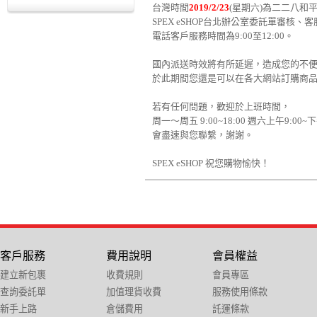
台灣時間
2019/2/23
(星期六)為二二八和
SPEX eSHOP台北辦公室委託單審核
電話客戶服務時間為9:00至12:00。
國內派送時效將有所延遲，造成您的不
於此期間您還是可以在各大網站訂購商
若有任何問題，歡迎於上班時間，
周一～周五 9:00~18:00 週六上午9:0
會盡速與您聯繫，謝謝。
SPEX eSHOP 祝您購物愉快！
客戶服務
費用說明
會員權益
建立新包裹
收費規則
會員專區
查詢委託單
加值理貨收費
服務使用條款
新手上路
倉儲費用
託運條款