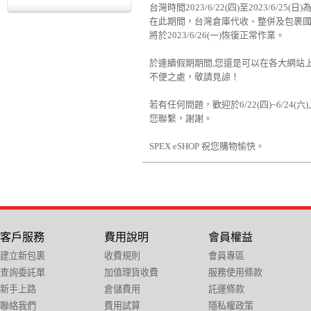
台灣時間2023/6/22(四)至2023/6/25
在此期間，台灣倉庫代收、整併及包裹
將於2023/6/26(一)恢復正常作業。
於連續假期期間,您還是可以在各大網站
不便之處，敬請見諒！
若有任何問題，歡迎於6/22(四)~6/24(六
您聯繫，謝謝。
SPEX eSHOP 祝您購物愉快。
客戶服務
費用說明
會員權益
建立新包裹
收費規則
會員專區
查詢委託單
加值理貨收費
服務使用條款
新手上路
倉儲費用
託運條款
聯絡我們
費用試算
隱私權政策