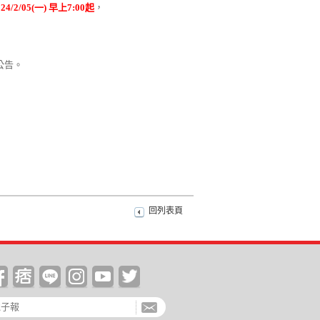
24/2/05(
一)
早上7:00
起
，
公告。
回列表頁