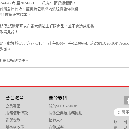
4/6/8(六)至2024/6/10(一)為端午節連續假期，
台灣倉庫代收、整併及包裹國內派送將暫停服務
/6/11恢復正常作業。
期間,您還是可以在各大網站上訂購商品，並不會造成影響。
敬請見諒！
歡迎於6/08(六)、6/10(一)上午9:00~下午12:00來信或於SPEX eSHOP 
謝謝。
HOP 祝您購物愉快。
會員權益
關於我們
會員專區
關於SPEX eSHOP
服務使用條款
關係企業及服務據點
託運條款
招募人才
地 址：
隱私權政策
合作提案
電 話：+88