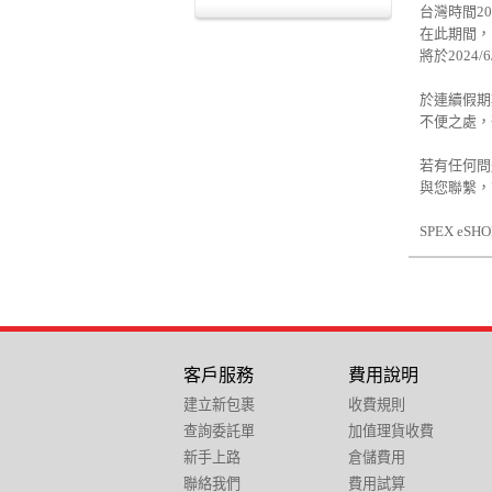
台灣時間202
在此期間，
將於2024
於連續假期
不便之處，
若有任何問題，
與您聯繫，
SPEX eS
客戶服務
費用說明
建立新包裹
收費規則
查詢委託單
加值理貨收費
新手上路
倉儲費用
聯絡我們
費用試算