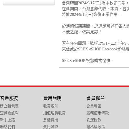
台灣時間2024/9/17(二)為中秋節假期
在此期間，台灣倉庫代收、集貨、包
將於2024/9/18(三)恢復正常作業。
於連續假期期間，您還是可以在各大
不便之處，敬請見諒！
若有任何問題，歡迎於9/17(二)上午9:00
來信或於SPEX eSHOP Facebo
SPEX eSHOP 祝您購物愉快。
客戶服務
費用說明
會員權益
建立新包裹
收費規則
會員專區
查詢委託單
加值理貨收費
服務使用條款
新手上路
倉儲費用
託運條款
聯絡我們
費用試算
隱私權政策