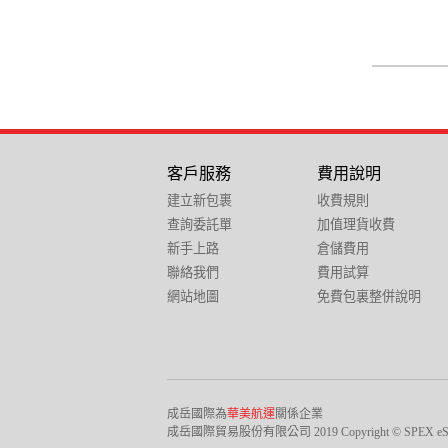
客戶服務
費用說明
建立新包裹
收費規則
查詢委託單
加值理貨收費
新手上路
倉儲費用
聯絡我們
費用試算
網站地圖
免費包裏整併說明
成岳國際為
華美航運
關係企業
成岳國際貿易股份有限公司 2019 Copyright © SPEX eSHOP Inter