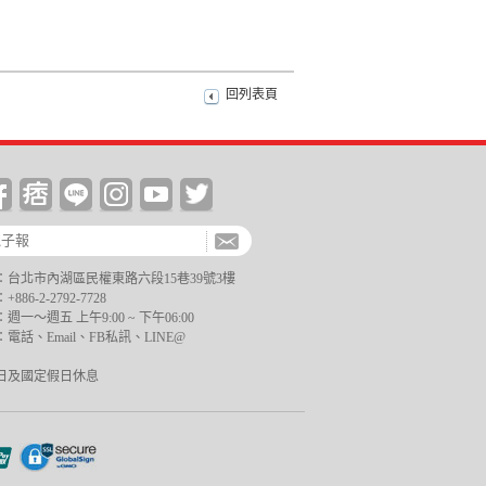
回列表頁
台北市內湖區民權東路六段15巷39號3樓
6-2-2792-7728
一～週五 上午9:00 ~ 下午06:00
電話、Email、FB私訊、LINE@
日及國定假日休息