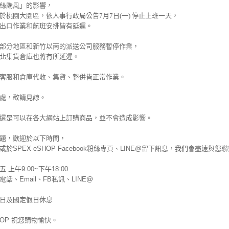
絲颱風
」的影響，
於桃園大園區
，
依人事行政局公告7月7日(一) 停止上班一天
，
出口作業和航班安排皆有延遲
。
部分地區和新竹以南的
派送公司服務暫停作業
，
北集貨倉庫也將有所延遲
。
客服和倉庫代收
、
集貨
、
整併皆正常作業
。
處，敬請見諒。
還是可以在各大網站上訂購商品，並不會造成影響。
題，歡迎於以下時間，
於SPEX eSHOP Facebook粉絲專頁、LINE@留下訊息，我們會盡速與您
 上午9:00~下午18:00
話、Email、FB私訊、LINE@
日及國定假日休息
SHOP 祝您購物愉快。