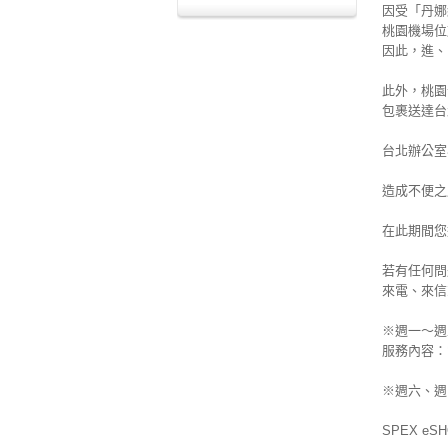
因受「
丹娜
桃園機場位
因此
，
進、
此外
，桃園
包裹送達台
台北辦公室
造成不便之
在此期間您
若有任何問
來電、來信或
※週一～週五
服務內容：電
※
週六、
週
SPEX e