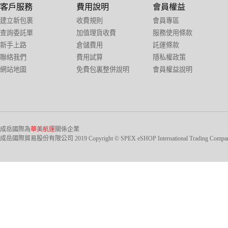
客戶服務
費用說明
會員權益
建立新包裹
收費規則
會員專區
查詢委託單
加值理貨收費
服務使用條款
新手上路
倉儲費用
託運條款
聯絡我們
費用試算
隱私權政策
網站地圖
免費包裏整併說明
會員權益說明
成岳國際為
華美航運
關係企業
成岳國際貿易股份有限公司 2019 Copyright © SPEX eSHOP International Trading Company Ltd