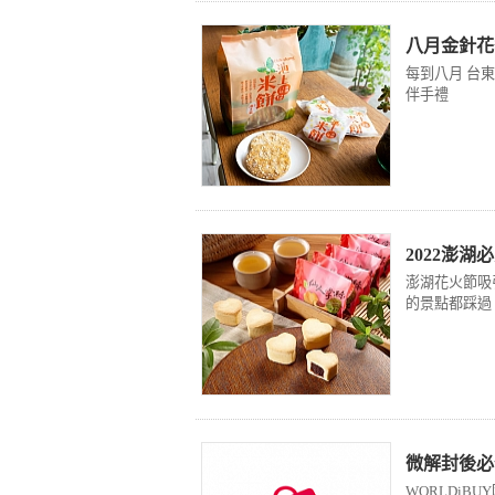
八月金針花
每到八月 台
伴手禮
2022澎
澎湖花火節吸
的景點都踩過
微解封後必
WORLDi