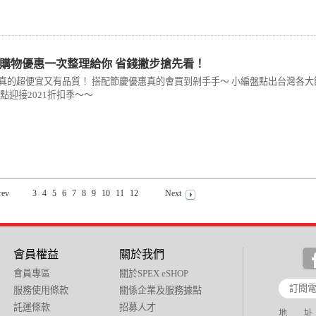
年度購物優惠一次整理給你 省錢撇步搶先看！
真的超便宜又有品質！ 搭配節慶優惠真的會買到剁手手～ 小編盤點出台灣各大
點迎接2021折扣季～～
rev
3
4
5
6
7
8
9
10
11
12
Next
會員權益
關於我們
會員專區
關於SPEX eSHOP
服務使用條款
關係企業及服務據點
託運條款
招募人才
地 址：