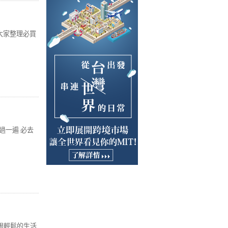
大家整理必買
過一遍 必去
跟輕鬆的生活