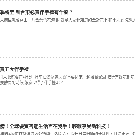
季將至 到台東必買伴手禮有什麼？
東太麻里就會開出一片金黃色花海 對 就是大家都知道的金針花季 花季未到 先幫
湖必買五大伴手禮
引大批遊客在4月到6月前往澎湖遊玩 好不容易來一趟離島澎湖 把所有好吃都吃
 要離開的時候 怎麼少得了伴手禮呢？
備！全球優質智能生活盡在我手！輕鬆享受新科技！
BUY國際購物商城嚴選海內外智能生活精品， 提升日常細節的便利性，打造更友善