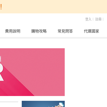
!
登入
｜
註冊
｜
費用說明
購物攻略
常見問答
代運國家