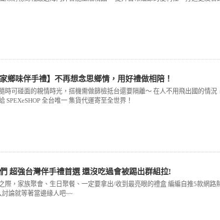
台灣家鄉味伴手禮】不再想念思鄉情，用好禮做相陪！
隨時可碰面的親情時光，搭機需做篩檢抵台還要隔離～ 在人不用飛出國的情況
 SPEXeSHOP 全台唯一 集貨代運寄至全世界！
們 超強台灣伴手禮首選 還沒吃過會被踢出群組拉!
之際，家族聚會、生日聚餐、一定要拿出/收到最亮眼的禮盒 編編自推5款網路
入討論就等著當邊緣人吧~~