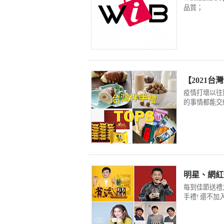
品質；
【2021
疫情打壞以往
的事情都能交給
明星、網紅
每到佳節送禮
手禮! 還不加