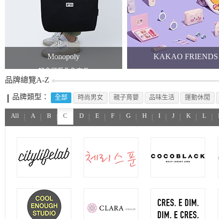
Monopoly
KAKAO FRIENDS
超多可愛角色商品
KAKAO x TWICE
品牌總覽A-Z
品牌類型：
全部
時尚男女
親子育嬰
品味生活
運動休閒
All
A
B
C
D
E
F
G
H
I
J
K
L