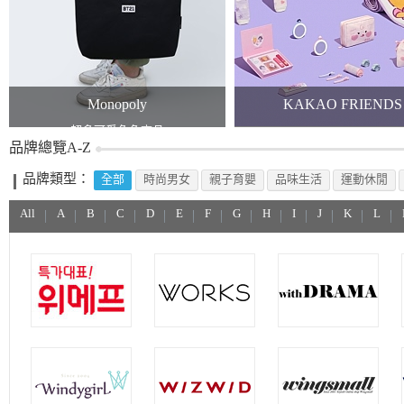
Monopoly
KAKAO FRIENDS
超多可愛角色商品
KAKAO x TWICE
品牌總覽A-Z
品牌類型：
全部
時尚男女
親子育嬰
品味生活
運動休閒
All
A
B
C
D
E
F
G
H
I
J
K
L