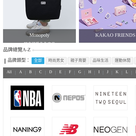
Monopoly
KAKAO FRIENDS
超多可愛角色商品
KAKAO x TWICE
品牌總覽A-Z
品牌類型：
全部
時尚男女
親子育嬰
品味生活
運動休閒
All
A
B
C
D
E
F
G
H
I
J
K
L