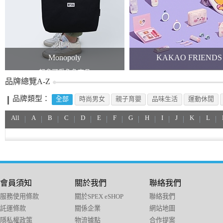
Monopoly
KAKAO FRIENDS
超多可愛角色商品
KAKAO x TWICE
品牌總覽A-Z
品牌類型：
全部
時尚男女
親子育嬰
品味生活
運動休閒
All
A
B
C
D
E
F
G
H
I
J
K
L
會員須知
關於我們
聯絡我們
服務使用條款
關於SPEX eSHOP
聯絡我們
託運條款
關係企業
網站地圖
隱私權政策
物流據點
合作提案