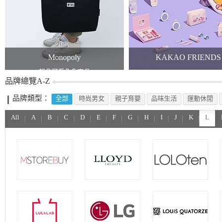
Monopoly
KAKAO FRIENDS
超多可愛角色商品
KAKAO x TWICE
品牌總覽A-Z
品牌類型：
全部
時尚男女
親子育嬰
品味生活
運動休閒
All
A
B
C
D
E
F
G
H
I
J
K
L