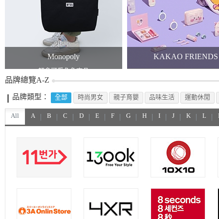
Monopoly
KAKAO FRIENDS
超多可愛角色商品
KAKAO x TWICE
品牌總覽A-Z
品牌類型：
全部
時尚男女
親子育嬰
品味生活
運動休閒
All
A
B
C
D
E
F
G
H
I
J
K
L