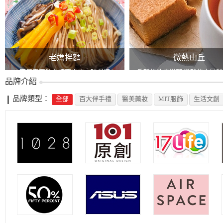
老媽拌麵
微熱山丘
不管春夏秋冬都要來吃一碗老媽
香酥的外皮搭配 微酸的土鳳
品牌介紹
絕配!
品牌類型：
全部
百大伴手禮
醫美藥妝
MIT服飾
生活文創