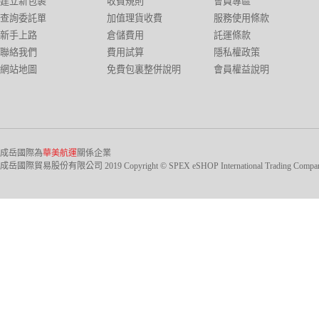
建立新包裹
收費規則
會員專區
查詢委託單
加值理貨收費
服務使用條款
新手上路
倉儲費用
託運條款
聯絡我們
費用試算
隱私權政策
網站地圖
免費包裏整併說明
會員權益說明
成岳國際為
華美航運
關係企業
成岳國際貿易股份有限公司 2019 Copyright © SPEX eSHOP International Trading Company Ltd