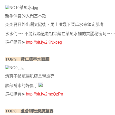
新手保養的入門基本款
炎炎夏日外出曬太陽後，馬上噴幾下菜瓜水來鎮定肌膚
水水們~~~不能錯過這老祖宗藏在菜瓜水裡的美麗秘密阿~~~
這裡購買
➤
http://bit.ly/2KNxceg
TOP 9 薏仁植萃水面膜
清爽不黏膩讓肌膚呈現透亮
臉部補水的好幫手
這裡購買
➤
http://bit.ly/2mcQzPn
TOP 8 蘆薈細緻潤膚凝露