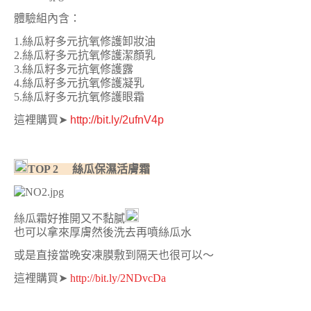
體驗組內含：
1.絲瓜籽多元抗氧修護卸妝油
2.絲瓜籽多元抗氧修護潔顏乳
3.絲瓜籽多元抗氧修護露
4.絲瓜籽多元抗氧修護凝乳
5.絲瓜籽多元抗氧修護眼霜
這裡購買
➤
http://bit.ly/2ufnV4p
TOP 2 絲瓜保濕活膚霜
絲瓜霜好推開又不黏膩
也可以拿來厚膚然後洗去再噴絲瓜水
或是直接當晚安凍膜敷到隔天也很可以～
這裡購買
➤
http://bit.ly/2NDvcDa