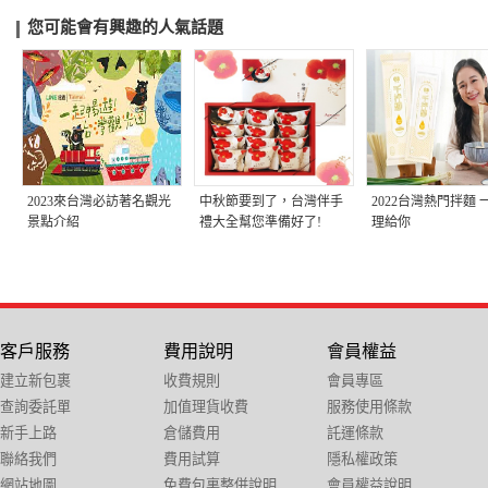
您可能會有興趣的人氣話題
2023來台灣必訪著名觀光
中秋節要到了，台灣伴手
2022台灣熱門拌麵 
景點介紹
禮大全幫您準備好了!
理給你
客戶服務
費用說明
會員權益
建立新包裹
收費規則
會員專區
查詢委託單
加值理貨收費
服務使用條款
新手上路
倉儲費用
託運條款
聯絡我們
費用試算
隱私權政策
網站地圖
免費包裏整併說明
會員權益說明