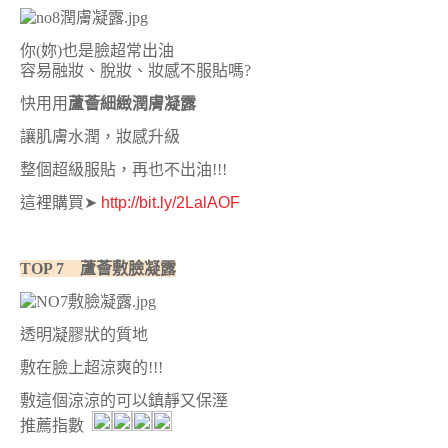
你(妳)也是臉超常出油
容易融妝、脫妝、妝感不服貼嗎?
快用用
蘆薈細緻潤膚凝露
讓肌膚水潤，妝感升級
整個超級服貼，再也不出油!!!
這裡購買
➤
http://bit.ly/2LalAOF
TOP 7 蘆薈敷臉凝露
透明凝膠狀的質地
敷在臉上超涼爽的!!!
敷這個涼涼的可以鎮靜又保溼
推薦指數