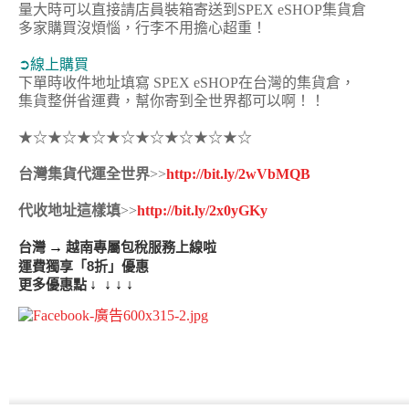
量大時可以直接請店員裝箱寄送到SPEX eSHOP集貨倉
多家購買沒煩惱，行李不用擔心超重！
➲線上購買
下單時收件地址填寫 SPEX eSHOP在台灣的集貨倉，
集貨整併省運費，幫你寄到全世界都可以啊！！
★☆★☆★☆★☆★☆★☆★☆★☆
台灣集貨代運全世界
>>
http://bit.ly/2wVbMQB
代收地址這樣填
>>
http://bit.ly/2x0yGKy
台灣
→
越南專屬包稅服務上線啦
運費獨享「8折」優惠
更多優惠點
↓
↓
↓
↓