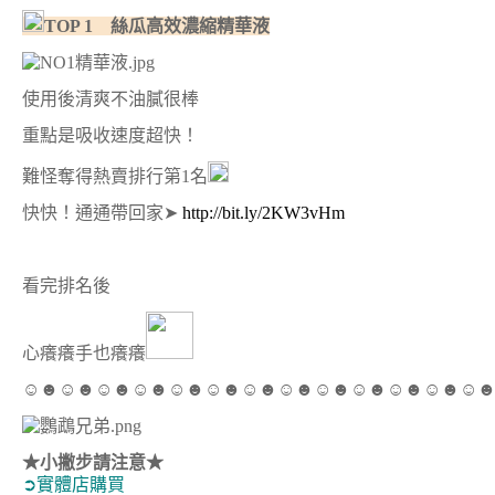
TOP 1
絲瓜高效濃縮精華液
使用後清爽不油膩很棒
重點是吸收速度超快！
難怪奪得熱賣排行第1名
快快！通通帶回家➤
http://bit.ly/2KW3vHm
看完排名後
心癢癢手也癢癢
☺☻☺☻☺☻☺☻☺☻☺☻☺☻☺☻☺☻☺☻☺☻☺☻☺
★小撇步請注意★
➲實體店購買