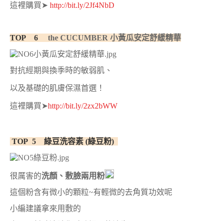
這裡購買
➤
http://bit.ly/2Jf4NbD
TOP 6
the CUCUMBER
小黃瓜安定舒緩精華
對抗經期與換季時的敏弱肌、
以及基礎的肌膚保濕首選！
這裡購買
➤
http://bit.ly/2zx2bWW
TOP 5
綠豆洗容素 (綠豆粉)
很厲害的
洗顏、敷臉兩用粉
這個粉含有微小的顆粒~有輕微的去角質功效呢
小編建議拿來用敷的