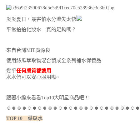
炎炎夏日，最害怕水分流失太快
平常拍拍化妝水 真的足夠嗎？
來自台灣MIT廣源良
使用絲瓜萃取物混合製成全系列補水保養品
幾乎
任何膚質都適用
水水們可以安心服用呦~
跟著小編來看看Top10大明星商品吧!!!
☺☻☺☻☺☻☺☻☺☻☺☻☺☻☺☻☺☻☺☻☺☻☺☻☺
TOP 10 菜瓜水