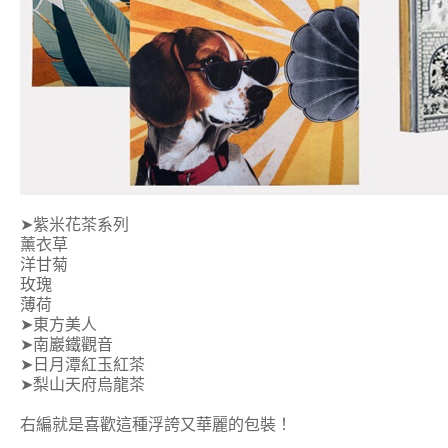
➤紫米花茶系列
薰衣草
洋甘菊
玫瑰
薄荷
➤東方美人
➤南巖鐵觀音
➤日月潭紅玉紅茶
➤梨山天府烏龍茶
右編就是喜歡這種浮誇又華麗的包裝！