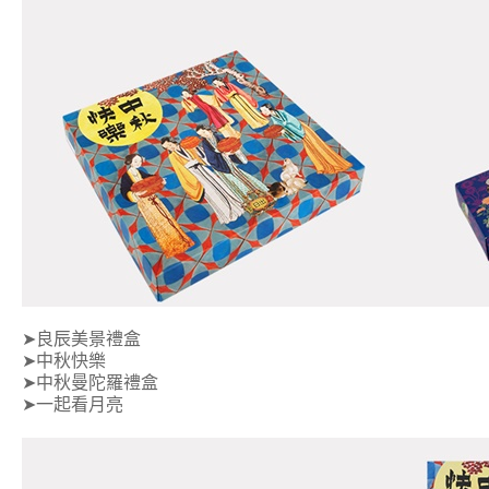
➤良辰美景禮盒
➤中秋快樂
➤中秋曼陀羅禮盒
➤一起看月亮