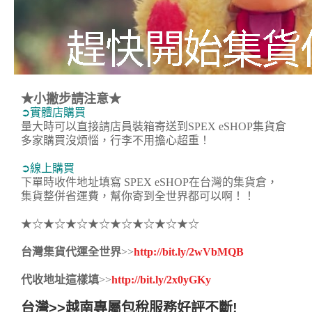
★小撇步請注意★
➲實體店購買
量大時可以直接請店員裝箱寄送到SPEX eSHOP集貨倉
多家購買沒煩惱，行李不用擔心超重！
➲線上購買
下單時收件地址填寫 SPEX eSHOP在台灣的集貨倉，
集貨整併省運費，幫你寄到全世界都可以啊！！
★☆★☆★☆★☆★☆★☆★☆★☆
台灣集貨代運全世界
>>
http://bit.ly/2wVbMQB
代收地址這樣填
>>
http://bit.ly/2x0yGKy
台灣>>越南專屬包稅服務好評不斷!