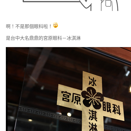
啊！不是那個眼科啦！
是台中大名鼎鼎的宮原眼科－冰淇淋