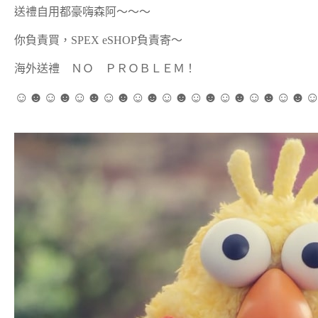
送禮自用都豪嗨森阿～～～
你負責買，SPEX eSHOP負責寄～
海外送禮 ＮＯ ＰＲＯＢＬＥＭ！
☺☻☺☻☺☻☺☻☺☻☺☻☺☻☺☻☺☻☺☻