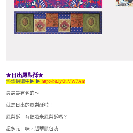
★日出鳳梨酥★
熱烈搶購中▶ ▶
http://bit.ly/2uVW7Am
最最最有名的～
就是日出的鳳梨酥啦！
鳳梨酥 有聽過米鳳梨酥嗎？
超多元口味，超華麗包裝