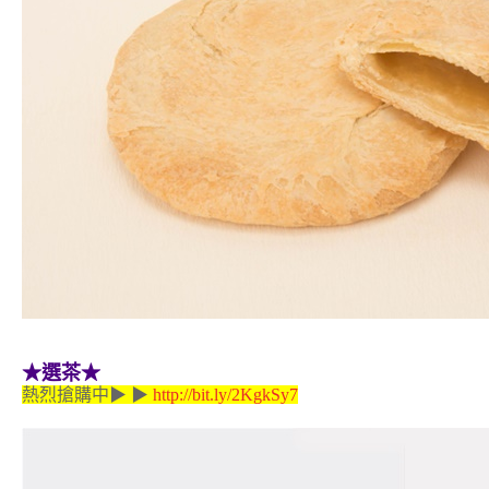
★選茶★
熱烈搶購中▶ ▶
http://bit.ly/2KgkSy7