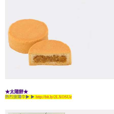
★太陽餅★
熱烈搶購中▶ ▶
http://bit.ly/2LXOSUe