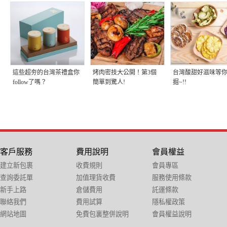
這些超夯的台灣茶禮盒你
烤肉密技大公開！第3個
台灣酸甜好滋味等
follow了嗎？
簡單到驚人!
掘~!!
客戶服務
費用說明
會員權益
建立新包裹
收費規則
會員專區
查詢委託單
加值理貨收費
服務使用條款
新手上路
倉儲費用
託運條款
聯絡我們
費用試算
隱私權政策
網站地圖
免費包裏整併說明
會員權益說明