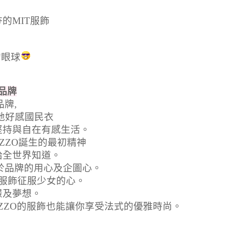
的MIT服飾
的眼球
品牌
品牌,
地好感國民衣
堅持與自在有感生活
。
ld”是PAZZO誕生的最初精神
給全世界知道
。
對於品牌的用心及企圖心
。
服飾征服少女的心
。
憬及夢想。
AZZO的服飾也能讓你享受法式的優雅時尚
。