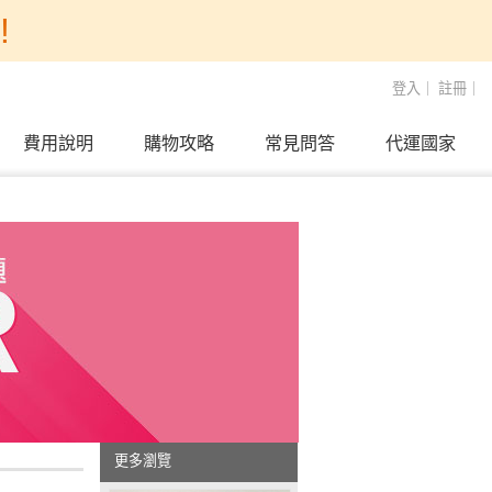
!
登入
｜
註冊
｜
費用說明
購物攻略
常見問答
代運國家
更多瀏覽