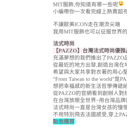
MIT服飾,你知道有哪一些呢
小編帶你一次看完線上熱賣超夯
不讓歐美ICON走在潮流尖端
我用MIT服飾也可以征服世界
法式時尚
【
PAZZO
】台灣法式時尚優雅
充滿夢想的我們推出了PAZZO
從最近的地方出發,創造台灣在
希望與大家共享對衣著的用心
“From Taiwan to the wor
想把幸福感的新生活哲學傳遞
從PAZZO的官網看到創辦人
在台灣放眼全世界~用台灣品牌
法式時尚一直是台灣女孩的憧
不用特別飛去法國感受
,穿上P
點我購買