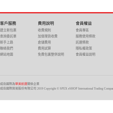
客戶服務
費用說明
會員權益
建立新包裹
收費規則
會員專區
查詢委託單
加值理貨收費
服務使用條款
新手上路
倉儲費用
託運條款
聯絡我們
費用試算
隱私權政策
網站地圖
免費包裏整併說明
會員權益說明
成岳國際為
華美航運
關係企業
成岳國際貿易股份有限公司 2019 Copyright © SPEX eSHOP International Trading Company Ltd