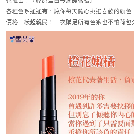
也推出了『膠原蛋白豐潤護唇膏』
各種色系通通有，讓你每天隨心挑選喜歡的顏色
價格一樣超親民！一次購足所有色系也不怕荷包