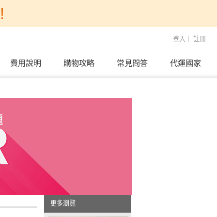
!
登入
｜
註冊
｜
費用說明
購物攻略
常見問答
代運國家
更多瀏覽