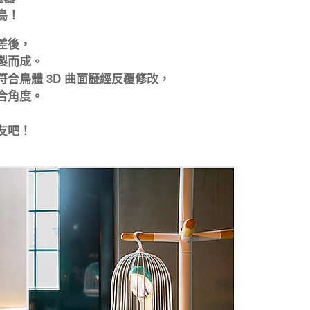
鳥！
差後，
製而成。
合鳥體 3D 曲面歷經反覆修改，
合角度。
友吧！