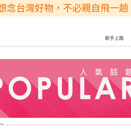
想念台灣好物，不必親自飛一趟 
新手上路
蒐～