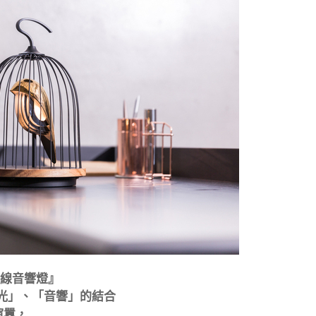
無線音響燈』
光」、「音響」的結合
喧囂，