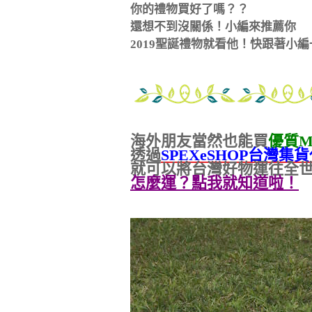
你的禮物買好了嗎？？
還想不到沒關係！小編來推薦你
2019
聖誕禮物就看他！快跟著小編
海外朋友當然也能買
優質
M
透過
SPEXeSHOP台灣集
就可以將台灣好物運往全
怎麼運？點我就知道啦！