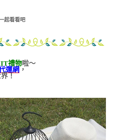
一起看看吧
IT禮物
啦～
貨代運網
，
世界！