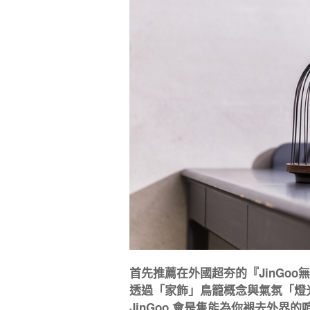
首先推薦在外國超夯的『JinGoo
透過「家飾」鳥籠概念與氣氛「燈
JinGoo 會是隻能為你褪去外界的