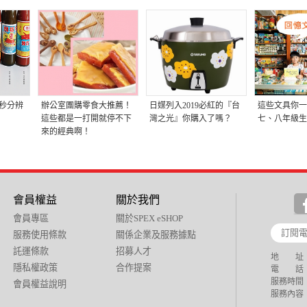
秒分辨
辦公室團購零食大推薦！
日媒列入2019必紅的『台
這些文具你一
這些都是一打開就停不下
灣之光』你購入了嗎？
七、八年級生
來的經典啊！
會員權益
關於我們
會員專區
關於SPEX eSHOP
服務使用條款
關係企業及服務據點
託運條款
招募人才
地 址：
隱私權政策
合作提案
電 話：+88
服務時間：週
會員權益說明
服務內容：