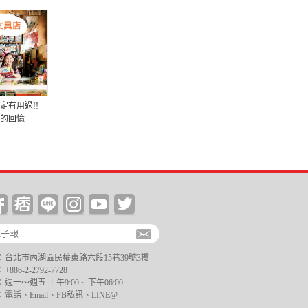
定有用過!!
的回憶
台北市內湖區民權東路六段15巷39號3樓
6-2-2792-7728
一～週五 上午9:00 ~ 下午06:00
電話、Email、FB私訊、LINE@