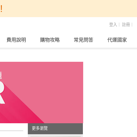
!
登入
｜
註冊
｜
費用說明
購物攻略
常見問答
代運國家
更多瀏覽