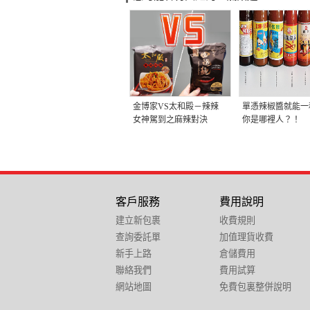
金博家VS太和殿－辣辣
單憑辣椒醬就能一
女神駕到之麻辣對決
你是哪裡人？！
客戶服務
費用說明
建立新包裹
收費規則
查詢委託單
加值理貨收費
新手上路
倉儲費用
聯絡我們
費用試算
網站地圖
免費包裏整併說明