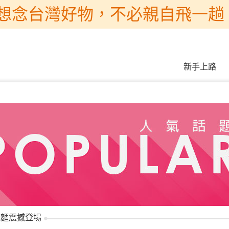
想念台灣好物，不必親自飛一趟 
新手上路
泡麵震撼登場