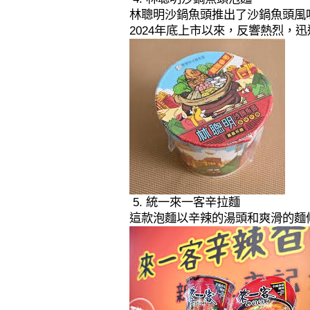
林聰明沙鍋魚頭推出了沙鍋魚頭風
2024年底上市以來，反響熱烈，
5. 統一來一客辛拉麵
這款泡麵以辛辣的湯頭和爽滑的麵