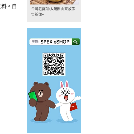
配料。自
台灣老婆餅/太陽餅由來故事
告訴你~