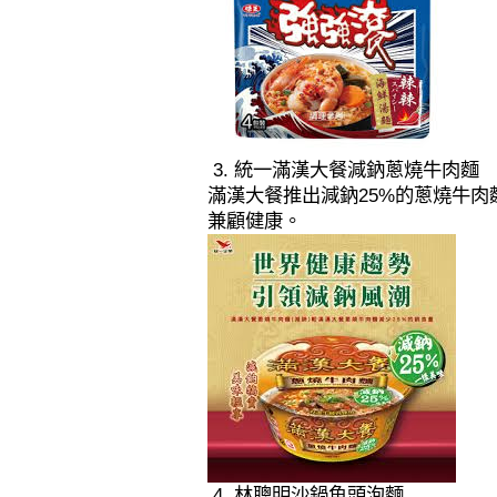
3. 統一滿漢大餐減鈉蔥燒牛肉麵
滿漢大餐推出減鈉25%的蔥燒牛
兼顧健康。
4. 林聰明沙鍋魚頭泡麵