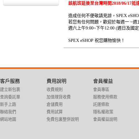
該航班延後至台灣時間2018/06/17抵
造成任何不便敬請見諒，SPEX eS
若您有任何問題，歡迎於每週一 ~週五 上
週六上午9:00~下午12:00 (週日及
SPEX eSHOP 祝您購物愉快！
客戶服務
費用說明
會員權益
建立新包裹
收費規則
會員專區
查詢委託單
加值理貨收費
服務使用條款
新手上路
倉儲費用
託運條款
聯絡我們
費用試算
隱私權政策
網站地圖
免費包裏整併說明
會員權益說明