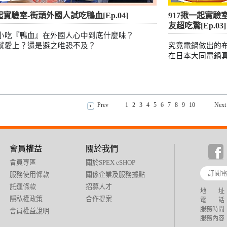
起實驗室-街頭外國人試吃鴨血[Ep.04]
917揪一起實驗
友超吃驚[Ep.03]
小吃『鴨血』在外國人心中到底什麼味？
就愛上？還是避之唯恐不及？
究竟電鍋做出的
在日本大同電鍋真
Prev
1
2
3
4
5
6
7
8
9
10
Next
會員權益
關於我們
會員專區
關於SPEX eSHOP
服務使用條款
關係企業及服務據點
託運條款
招募人才
地 址：
隱私權政策
合作提案
電 話：+88
服務時間：週
會員權益說明
服務內容：