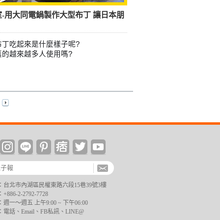
室-用大同電鍋製作大型布丁 讓日本朋
布丁吃起來是什麼樣子呢?
的越來越多人使用嗎? 
台北市內湖區民權東路六段15巷39號3樓
6-2-2792-7728
一～週五 上午9:00 ~ 下午06:00
電話、Email、FB私訊、LINE@