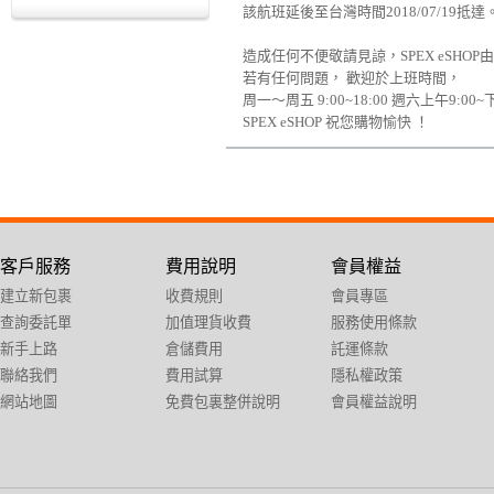
該航班延後至台灣時間2018/07/19抵達
造成任何不便敬請見諒，SPEX eSHO
若有任何問題， 歡迎於上班時間，
周一～周五 9:00~18:00 週六上午9:
SPEX eSHOP 祝您購物愉快 ！
客戶服務
費用說明
會員權益
建立新包裹
收費規則
會員專區
查詢委託單
加值理貨收費
服務使用條款
新手上路
倉儲費用
託運條款
聯絡我們
費用試算
隱私權政策
網站地圖
免費包裏整併說明
會員權益說明