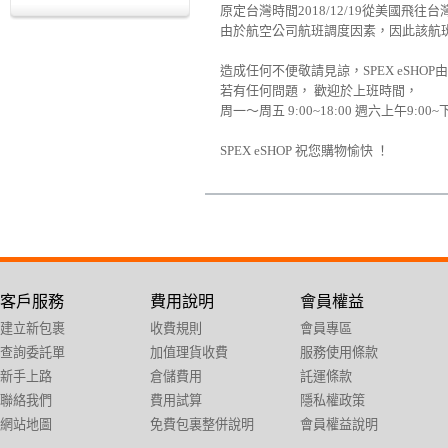
原定台灣時間2018/12/19從美國飛往
由於航空公司航班調度因素，因此該航
造成任何不便敬請見諒，SPEX eSHO
若有任何問題， 歡迎於上班時間，
周一～周五 9:00~18:00 週六上午9:
SPEX eSHOP 祝您購物愉快 ！
客戶服務
費用說明
會員權益
建立新包裹
收費規則
會員專區
查詢委託單
加值理貨收費
服務使用條款
新手上路
倉儲費用
託運條款
聯絡我們
費用試算
隱私權政策
網站地圖
免費包裏整併說明
會員權益說明