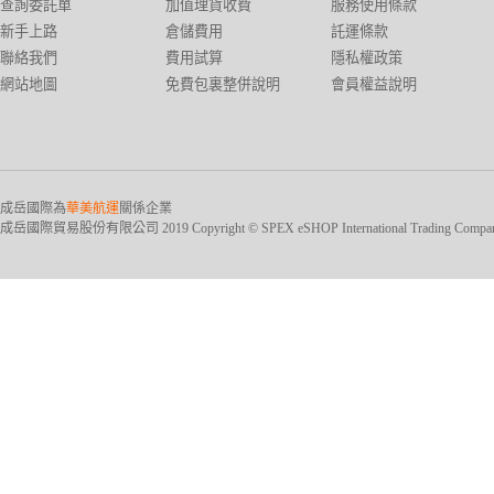
查詢委託單
加值理貨收費
服務使用條款
新手上路
倉儲費用
託運條款
聯絡我們
費用試算
隱私權政策
網站地圖
免費包裏整併說明
會員權益說明
成岳國際為
華美航運
關係企業
成岳國際貿易股份有限公司 2019 Copyright © SPEX eSHOP International Trading Company Ltd