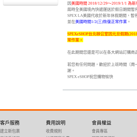
因
美國時間 2018/12/29～2019/1/1
屆時全美國境內快遞運送於假日期間暫
SPEX LA美國代收於新年休假期間，
並在
美國時間1/2(三)恢復正常作業
。
SPEXeSHOP台北辦公室因元旦假期(201
常作業。
在此期間您還是可以在各大網站訂購商
若您有任何問題，歡迎於上班時間〔周一～周五
謝。
SPEX eSHOP祝您購物愉快
客戶服務
費用說明
會員權益
建立新包裹
收費規則
會員專區