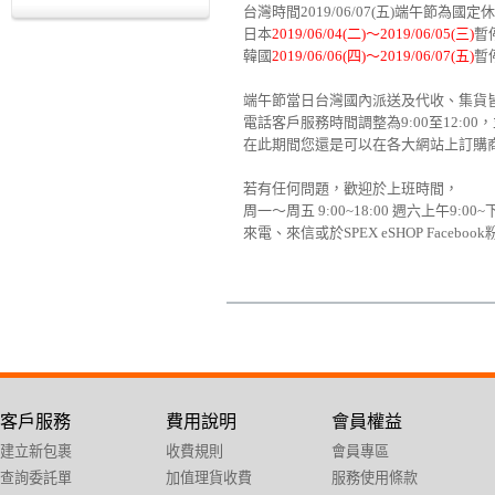
台灣時間2019/06/07(五)端午節為
日本
2019/06/04(二)～2019/06/05(三)
暫
韓國
2019/06/06(四)～2019/06/07(五)
暫
端午節當日台灣國內派送及代收、集貨皆
電話客戶服務時間調整為9:00至12:00，
在此期間您還是可以在各大網站上訂購
若有任何問題，歡迎於上班時間，
周一～周五 9:00~18:00 週六上午9:00
來電、來信或於SPEX eSHOP Fac
客戶服務
費用說明
會員權益
建立新包裹
收費規則
會員專區
查詢委託單
加值理貨收費
服務使用條款