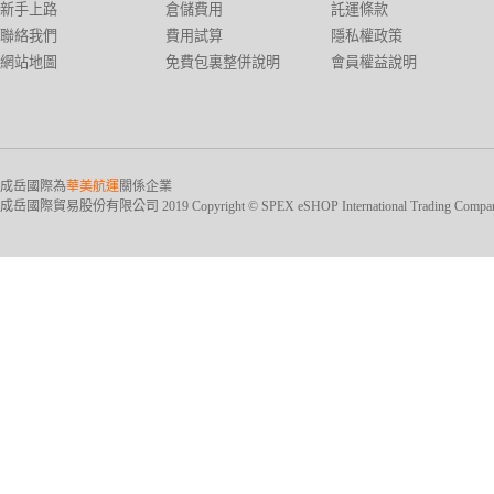
新手上路
倉儲費用
託運條款
聯絡我們
費用試算
隱私權政策
網站地圖
免費包裏整併說明
會員權益說明
成岳國際為
華美航運
關係企業
成岳國際貿易股份有限公司 2019 Copyright © SPEX eSHOP International Trading Company Ltd