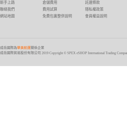
新手上路
倉儲費用
託運條款
聯絡我們
費用試算
隱私權政策
網站地圖
免費包裏整併說明
會員權益說明
成岳國際為
華美航運
關係企業
成岳國際貿易股份有限公司 2019 Copyright © SPEX eSHOP International Trading Company Ltd